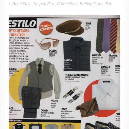
|
Boné Plas
,
Chapeu Plas
,
Colete Plas
,
Rolling Stone Plas