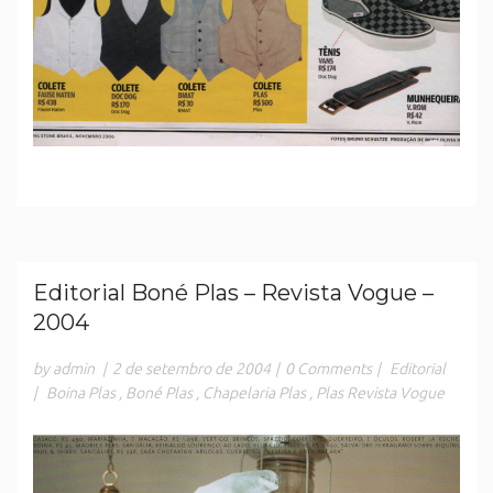
Editorial Boné Plas – Revista Vogue –
2004
by admin
|
2 de setembro de 2004
|
0 Comments
|
Editorial
|
Boina Plas
,
Boné Plas
,
Chapelaria Plas
,
Plas Revista Vogue