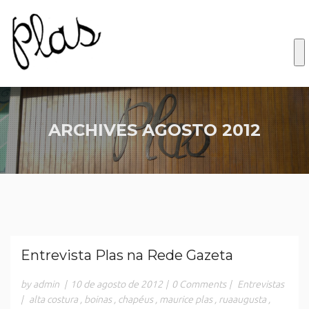
ARCHIVES
AGOSTO 2012
Entrevista Plas na Rede Gazeta
by admin
|
10 de agosto de 2012
|
0 Comments
|
Entrevistas
|
alta costura
,
boinas
,
chapéus
,
maurice plas
,
ruaaugusta
,