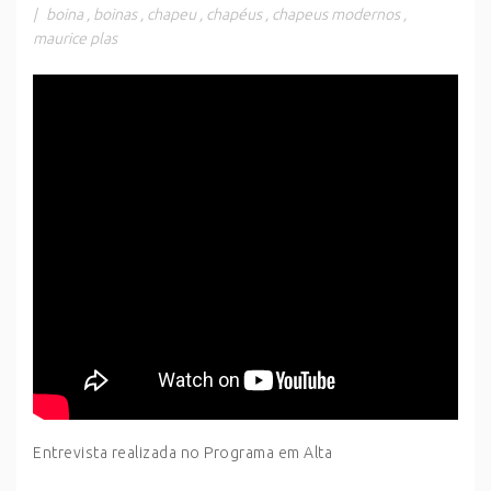
|
boina
,
boinas
,
chapeu
,
chapéus
,
chapeus modernos
,
maurice plas
Entrevista realizada no Programa em Alta