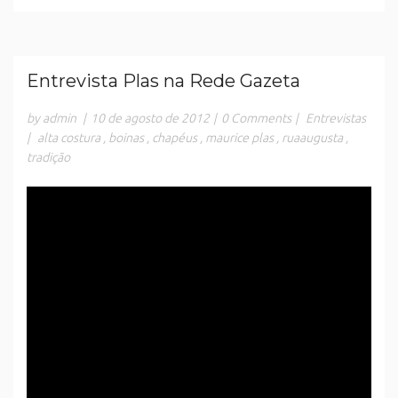
Entrevista Plas na Rede Gazeta
by admin
|
10 de agosto de 2012
|
0 Comments
|
Entrevistas
|
alta costura
,
boinas
,
chapéus
,
maurice plas
,
ruaaugusta
,
tradição