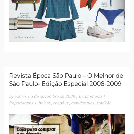
Revista Época São Paulo – O Melhor de
São Paulo- Edição Especial 2008-2009
by admin
|
5 de novembro de 2008
|
0 Comments
|
Reportagens
|
boinas
,
chapéus
,
maurice plas
,
tradição