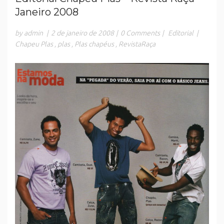
Janeiro 2008
by admin
|
2 de janeiro de 2008
|
0 Comments
|
Editorial
|
Chapeu Plas
,
plas
,
Plas chapéus
,
RevistaRaça