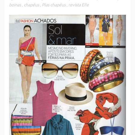
boinas
,
chapéus
,
Plas chapéus
,
revista Elle