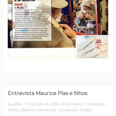
Entrevista Maurice Plas e filhos
by admin
|
15 de julho de 2008
|
0 Comments
|
Entrevistas
|
boinas
,
chapéus
,
maurice plas
,
rua augusta
,
tradição