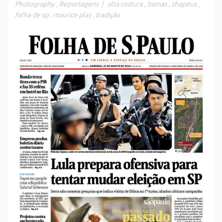
Photography
,
Reportagens
|
alta costura
,
boinas
,
chapéus
,
folha de sp
,
maurice plas
,
tradição