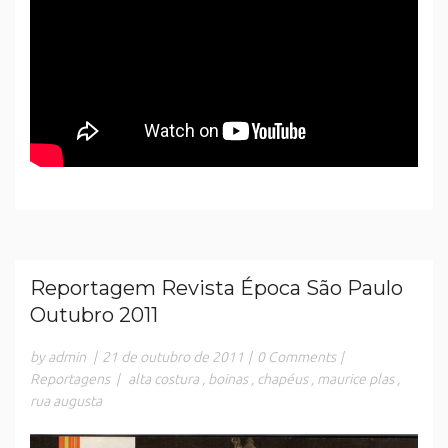
Reportagem Revista Época São Paulo
Outubro 2011
by admin
|
21 de outubro de 2011
|
0 Comments
|
Reportagens
|
alta costura
,
boinas
,
chapéus
,
maurice plas
,
rua augusta