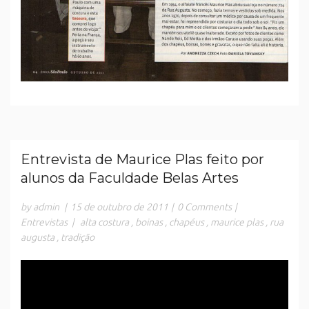
Entrevista de Maurice Plas feito por
alunos da Faculdade Belas Artes
by admin
|
15 de outubro de 2011
|
0 Comments
|
Entrevistas
|
alta costura
,
boinas
,
chapéus
,
maurice plas
,
rua
augusta
,
tradição